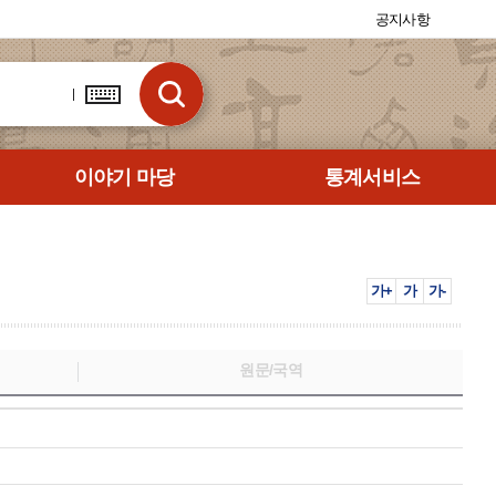
공지사항
이야기 마당
통계서비스
가+
가
가-
원문/국역