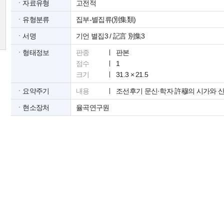
ㆍ자료유형
고전적
ㆍ유형분류
집부-별집류(別集類)
ㆍ서명
기언 별집3 / 記言 別集3
ㆍ형태정보
판종
판본
점수
1
크기
31.3 × 21.5
ㆍ요약주기
내용
조선후기 문신·학자 許穆의 시가와 
ㆍ현소장처
율곡연구원