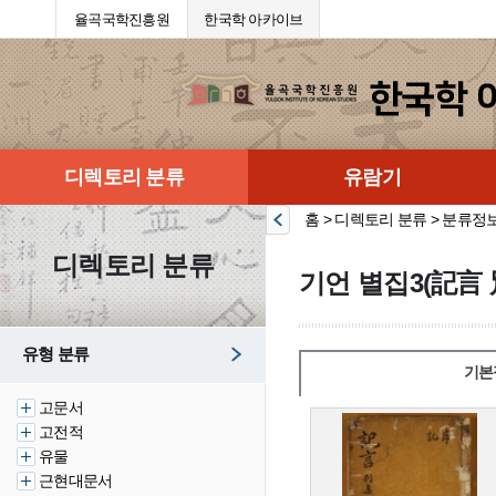
율곡국학진흥원
한국학 아카이브
디렉토리 분류
유람기
홈 > 디렉토리 분류 > 분류정
디렉토리 분류
기언 별집3(記言 
유형 분류
기본
고문서
고전적
유물
근현대문서