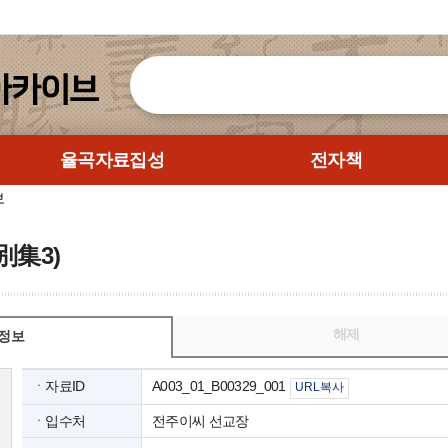
율곡자료집성
전자책
보
別集3)
해제
정보
ㆍ자료ID
A003_01_B00329_001
URL복사
ㆍ입수처
전주이씨 선교장