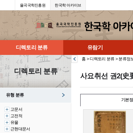
율곡국학진흥원
한국학 아카이브
디렉토리 분류
유람기
홈 > 디렉토리 분류 > 분류정
디렉토리 분류
사요취선 권2(史
유형 분류
기본정
고문서
고전적
유물
근현대문서