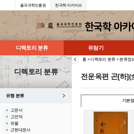
율곡국학진흥원
한국학 아카이브
디렉토리 분류
유람기
홈 > 디렉토리 분류 > 분류정
디렉토리 분류
전운옥편 곤[하](
유형 분류
기본정
고문서
고전적
유물
근현대문서