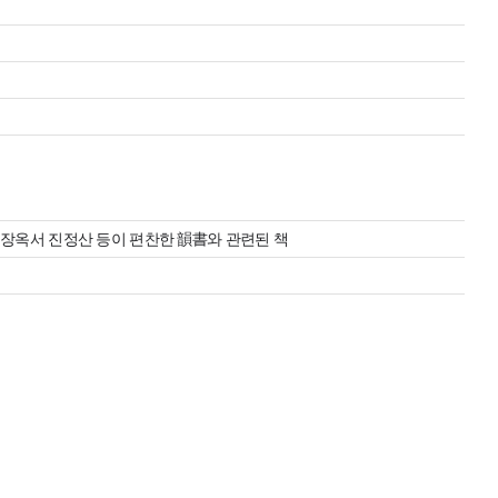
 장옥서 진정산 등이 편찬한 韻書와 관련된 책