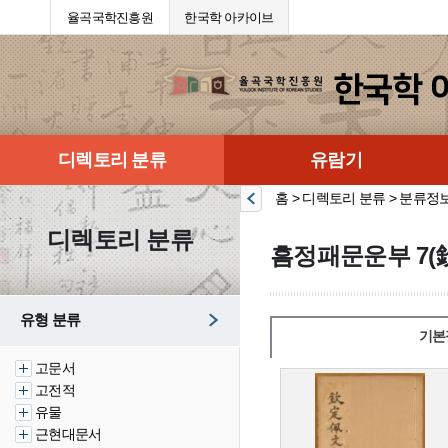
율곡국학진흥원
한국학 아카이브
디렉토리 분류
유람기
홈 > 디렉토리 분류 > 분류정
디렉토리 분류
흠정패문운부 7(
유형 분류
기본
고문서
고전적
유물
근현대문서