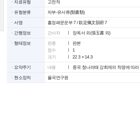
ㆍ자료유형
고전적
ㆍ유형분류
자부-유서류(類書類)
ㆍ서명
흠정패문운부 7 / 欽定佩文韻府 7
ㆍ간행정보
간사자
장옥서 외(張玉書 외)
ㆍ형태정보
판종
판본
점수
1
크기
22.3 × 14.3
ㆍ요약주기
내용
중국 청나라때 강희제의 칙명에 따라
ㆍ현소장처
율곡연구원