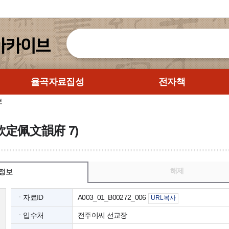
율곡자료집성
전자책
보
欽定佩文韻府 7)
해제
정보
ㆍ자료ID
A003_01_B00272_006
URL복사
ㆍ입수처
전주이씨 선교장