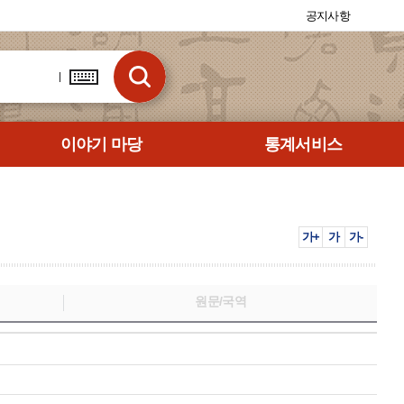
공지사항
이야기 마당
통계서비스
가+
가
가-
원문/국역