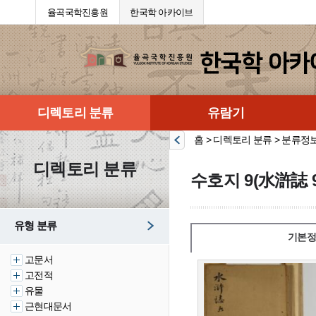
율곡국학진흥원
한국학 아카이브
디렉토리 분류
유람기
홈 > 디렉토리 분류 > 분류정
디렉토리 분류
수호지 9(水滸誌 9
유형 분류
기본정
고문서
고전적
유물
근현대문서