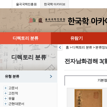
율곡국학진흥원
한국학 아카이브
디렉토리 분류
유람기
홈 > 디렉토리 분류 > 분류정
디렉토리 분류
전자남화경해 3(
유형 분류
기본정
고문서
고전적
유물
근현대문서