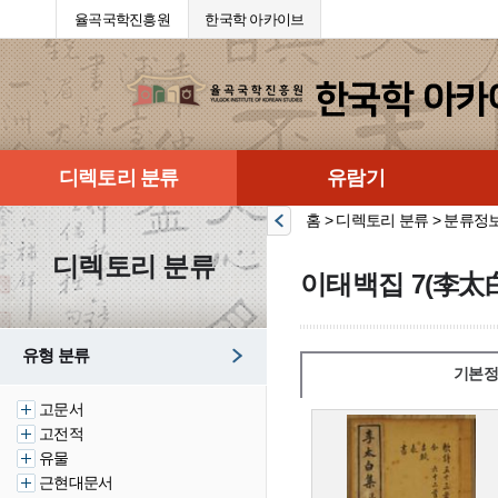
율곡국학진흥원
한국학 아카이브
디렉토리 분류
유람기
홈 > 디렉토리 분류 > 분류정
디렉토리 분류
이태백집 7(李太白
유형 분류
기본정
고문서
고전적
유물
근현대문서