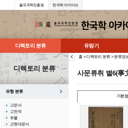
율곡국학진흥원
한국학 아카이브
디렉토리 분류
유람기
홈 > 디렉토리 분류 > 분류정
디렉토리 분류
사문류취 별6(事
유형 분류
기본정
고문서
고전적
유물
근현대문서