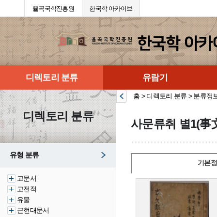
율곡국학진흥원
한국학 아카이브
디렉토리 분류
유람기
홈 > 디렉토리 분류 > 분류정
디렉토리 분류
사문류취 별1(事
유형 분류
기본정
고문서
고전적
유물
근현대문서