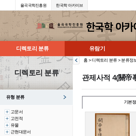
율곡국학진흥원
한국학 아카이브
디렉토리 분류
유람기
홈 > 디렉토리 분류 > 분류정
디렉토리 분류
관제사적 4(關帝事
유형 분류
기본정
고문서
고전적
유물
근현대문서