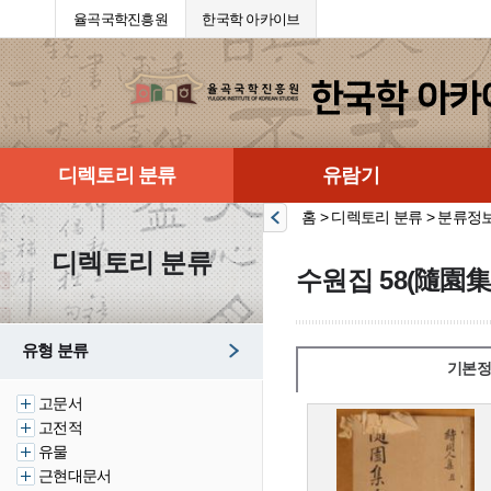
율곡국학진흥원
한국학 아카이브
디렉토리 분류
유람기
홈 > 디렉토리 분류 > 분류정
디렉토리 분류
수원집 58(隨園集 
유형 분류
기본정
고문서
고전적
유물
근현대문서