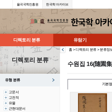
율곡국학진흥원
한국학 아카이브
디렉토리 분류
유람기
홈 > 디렉토리 분류 > 분류정
디렉토리 분류
수원집 16(隨園集 
유형 분류
기본정
고문서
고전적
유물
근현대문서