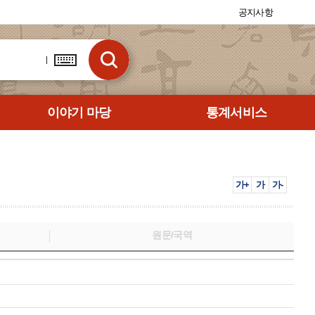
공지사항
이야기 마당
통계서비스
가+
가
가-
원문/국역