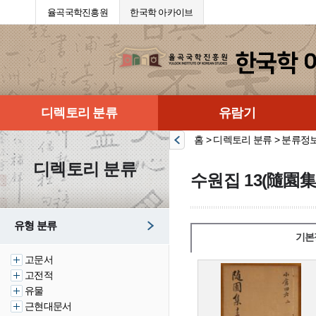
율곡국학진흥원
한국학 아카이브
디렉토리 분류
유람기
홈 > 디렉토리 분류 > 분류정
디렉토리 분류
수원집 13(隨園集 
유형 분류
기본
고문서
고전적
유물
근현대문서