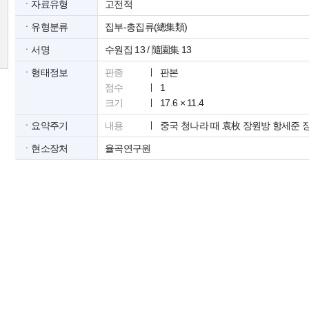
ㆍ자료유형
고전적
ㆍ유형분류
집부-총집류(總集類)
ㆍ서명
수원집 13 / 隨園集 13
ㆍ형태정보
판종
판본
점수
1
크기
17.6 × 11.4
ㆍ요약주기
내용
중국 청나라 때 袁枚 장원방 항세준 
ㆍ현소장처
율곡연구원