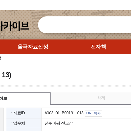
율곡자료집성
전자책
보
13)
해제
정보
ㆍ자료ID
A003_01_B00191_013
URL복사
ㆍ입수처
전주이씨 선교장