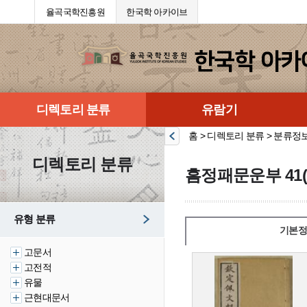
율곡국학진흥원
한국학 아카이브
디렉토리 분류
유람기
홈 > 디렉토리 분류 > 분류정
디렉토리 분류
흠정패문운부 41(
유형 분류
기본정
고문서
고전적
유물
근현대문서