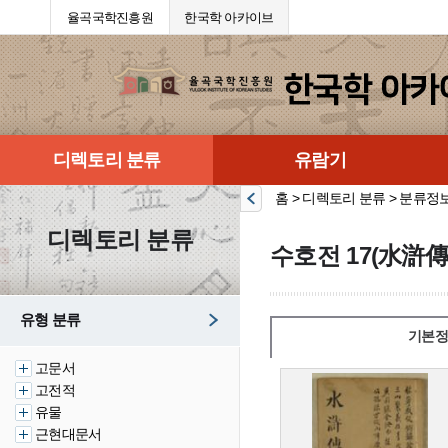
율곡국학진흥원
한국학 아카이브
디렉토리 분류
유람기
홈 > 디렉토리 분류 > 분류정
디렉토리 분류
수호전 17(水滸傳 
유형 분류
기본정
고문서
고전적
유물
근현대문서