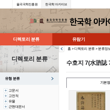
율곡국학진흥원
한국학 아카이브
디렉토리 분류
유람기
홈 > 디렉토리 분류 > 분류정
디렉토리 분류
수호지 7(水滸誌 7
유형 분류
기본정
고문서
고전적
유물
근현대문서