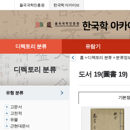
율곡국학진흥원
한국학 아카이브
디렉토리 분류
유람기
홈 > 디렉토리 분류 > 분류정
디렉토리 분류
도서 19(圖書 19)
유형 분류
기본정
고문서
고전적
유물
근현대문서