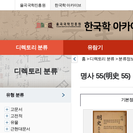
율곡국학진흥원
한국학 아카이브
디렉토리 분류
유람기
홈 > 디렉토리 분류 > 분류정
디렉토리 분류
명사 55(明史 55)
유형 분류
기본정
고문서
고전적
유물
근현대문서