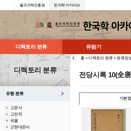
율곡국학진흥원
한국학 아카이브
디렉토리 분류
유람기
홈 > 디렉토리 분류 > 분류정
디렉토리 분류
전당시록 10(全唐
유형 분류
기본정
고문서
고전적
유물
근현대문서