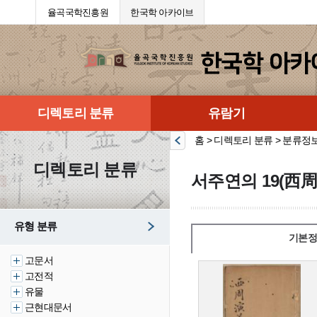
율곡국학진흥원
한국학 아카이브
디렉토리 분류
유람기
홈 > 디렉토리 분류 > 분류정
디렉토리 분류
서주연의 19(西周
유형 분류
기본정
고문서
고전적
유물
근현대문서