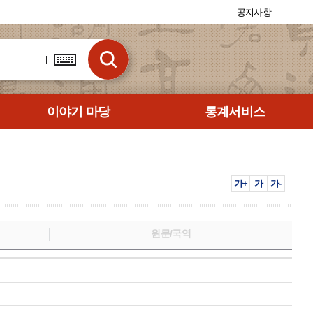
공지사항
이야기 마당
통계서비스
가+
가
가-
원문/국역