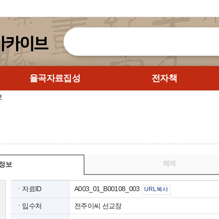
율곡자료집성
전자책
보
해제
정보
ㆍ자료ID
A003_01_B00108_003
URL복사
ㆍ입수처
전주이씨 선교장