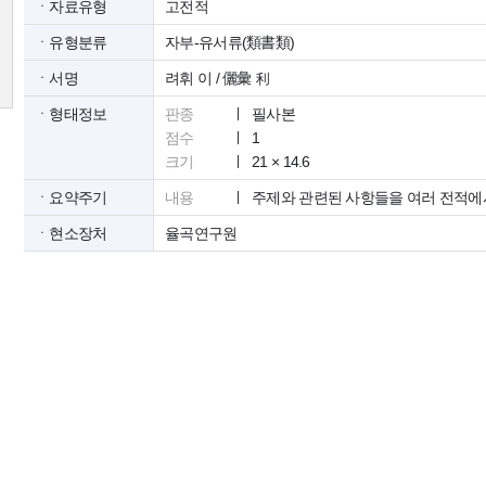
ㆍ자료유형
고전적
ㆍ유형분류
자부-유서류(類書類)
ㆍ서명
려휘 이 / 儷彙 利
ㆍ형태정보
판종
필사본
점수
1
크기
21 × 14.6
ㆍ요약주기
내용
주제와 관련된 사항들을 여러 전적에
ㆍ현소장처
율곡연구원