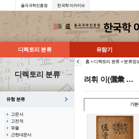
율곡국학진흥원
한국학 아카이브
디렉토리 분류
유람기
홈 > 디렉토리 분류 > 분류정
디렉토리 분류
려휘 이(儷彙 利)
유형 분류
기본
고문서
고전적
유물
근현대문서