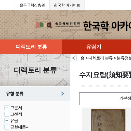
율곡국학진흥원
한국학 아카이브
디렉토리 분류
유람기
홈 > 디렉토리 분류 > 분류정
디렉토리 분류
수지요람(須知要
유형 분류
기본정
고문서
고전적
유물
근현대문서