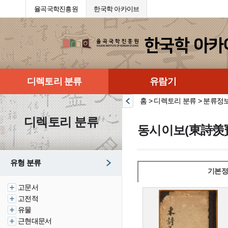
율곡국학진흥원
한국학 아카이브
디렉토리 분류
유람기
홈 > 디렉토리 분류 > 분류정
디렉토리 분류
동시이보(東詩羡
유형 분류
기본정
고문서
고전적
유물
근현대문서