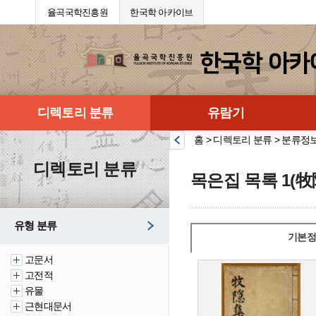
율곡국학진흥원
한국학 아카이브
디렉토리 분류
유람기
홈 > 디렉토리 분류 > 분류정
디렉토리 분류
목은집 목록 1(牧
유형 분류
기본정
고문서
고전적
유물
근현대문서