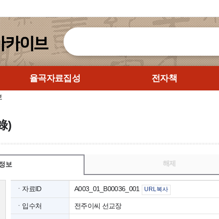
율곡자료집성
전자책
보
錄)
해제
정보
ㆍ자료ID
A003_01_B00036_001
URL복사
ㆍ입수처
전주이씨 선교장