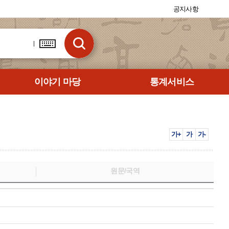
공지사항
이야기 마당
통계서비스
가+
가
가-
원문/국역