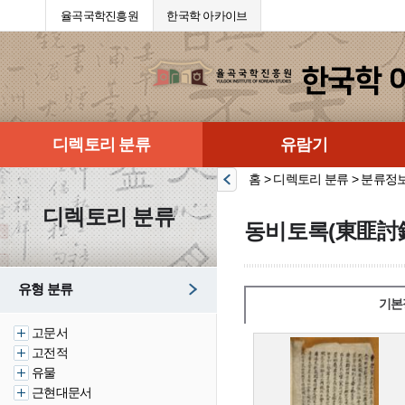
율곡국학진흥원
한국학 아카이브
디렉토리 분류
유람기
홈 > 디렉토리 분류 > 분류정
디렉토리 분류
동비토록(東匪討
유형 분류
기본
고문서
고전적
유물
근현대문서