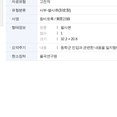
ㆍ자료유형
고전적
ㆍ유형분류
사부-별사류(別史類)
ㆍ서명
동비토록 / 東匪討錄
ㆍ형태정보
판종
필사본
점수
1
크기
32.2 × 20.8
ㆍ요약주기
내용
동학군 진압과 관련한 내용을 일지형
ㆍ현소장처
율곡연구원