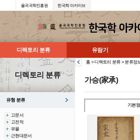
율곡국학진흥원
한국학 아카이브
디렉토리 분류
유람기
홈 > 디렉토리 분류 > 분류정
디렉토리 분류
가승(家承)
유형 분류
기본정
고문서
고전적
유물
근현대문서