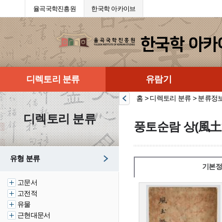
율곡국학진흥원
한국학 아카이브
디렉토리 분류
유람기
홈 > 디렉토리 분류 > 분류정
디렉토리 분류
풍토순람 상(風土
유형 분류
기본정
고문서
고전적
유물
근현대문서