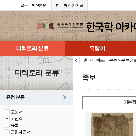
율곡국학진흥원
한국학 아카이브
디렉토리 분류
유람기
홈 > 디렉토리 분류 > 분류정
디렉토리 분류
족보
유형 분류
기본정
고문서
고전적
유물
근현대문서