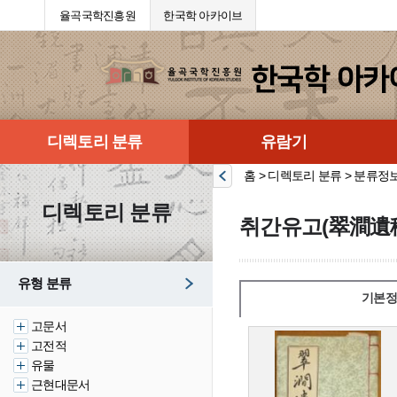
율곡국학진흥원
한국학 아카이브
디렉토리 분류
유람기
홈 > 디렉토리 분류 > 분류정
디렉토리 분류
취간유고(翠澗遺
유형 분류
기본정
고문서
고전적
유물
근현대문서