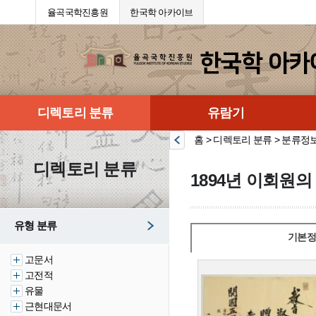
율곡국학진흥원
한국학 아카이브
디렉토리 분류
유람기
홈 > 디렉토리 분류 > 분류정
디렉토리 분류
1894년 이회원의
유형 분류
기본정
고문서
고전적
유물
근현대문서