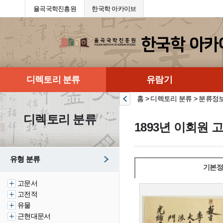
율곡국학진흥원
한국학 아카이브
디렉토리 분류
유람기
홈 > 디렉토리 분류 > 분류정
디렉토리 분류
1893년 이회원 
유형 분류
기본정
고문서
고전적
유물
근현대문서