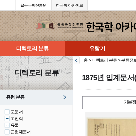
율곡국학진흥원
한국학 아카이브
디렉토리 분류
유람기
홈 > 디렉토리 분류 > 분류정
디렉토리 분류
1875년 입계문서
유형 분류
기본정
고문서
고전적
유물
근현대문서