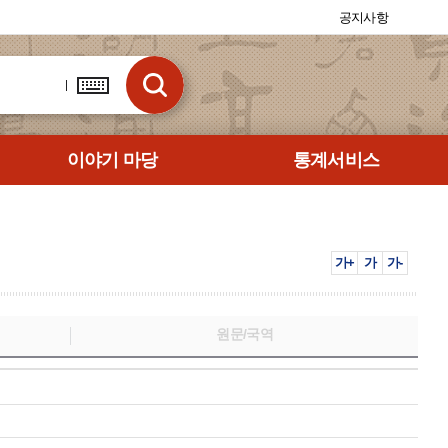
공지사항
이야기 마당
통계서비스
가+
가
가-
원문/국역