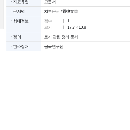
ㆍ자료유형
고문서
ㆍ문서명
치부문서 / 置簿文書
ㆍ형태정보
점수
1
크기
17.7 × 10.8
ㆍ정의
토지 관련 정리 문서
ㆍ현소장처
율곡연구원