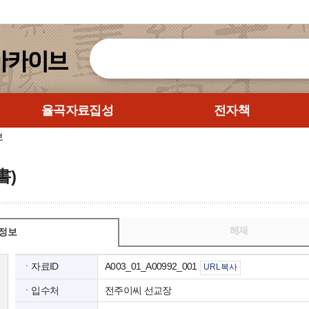
율곡자료집성
전자책
보
書)
해제
정보
ㆍ자료ID
A003_01_A00992_001
URL복사
ㆍ입수처
전주이씨 선교장