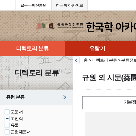
율곡국학진흥원
한국학 아카이브
디렉토리 분류
유람기
홈 > 디렉토리 분류 > 분류정
디렉토리 분류
규원 외 시문(葵園
유형 분류
기본정
고문서
고전적
유물
근현대문서