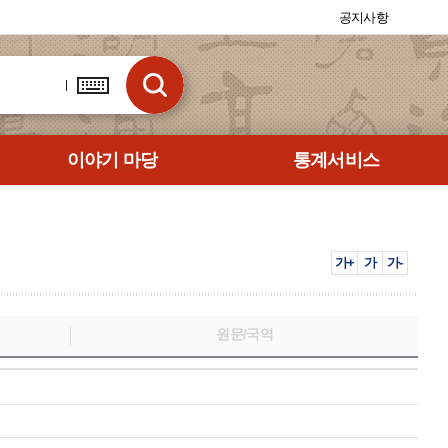
공지사항
이야기 마당
통계서비스
가+
가
가-
원문/국역