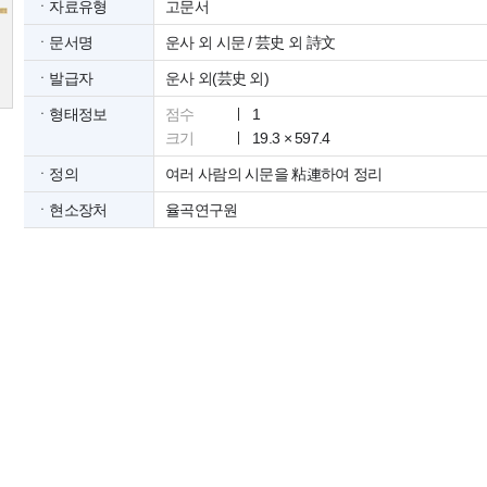
ㆍ자료유형
고문서
ㆍ문서명
운사 외 시문 / 芸史 외 詩文
ㆍ발급자
운사 외(芸史 외)
ㆍ형태정보
점수
1
크기
19.3 × 597.4
ㆍ정의
여러 사람의 시문을 粘連하여 정리
ㆍ현소장처
율곡연구원