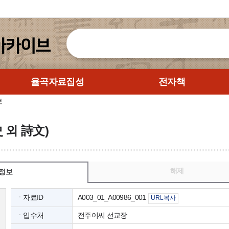
율곡자료집성
전자책
보
 외 詩文)
해제
정보
ㆍ자료ID
A003_01_A00986_001
URL복사
ㆍ입수처
전주이씨 선교장