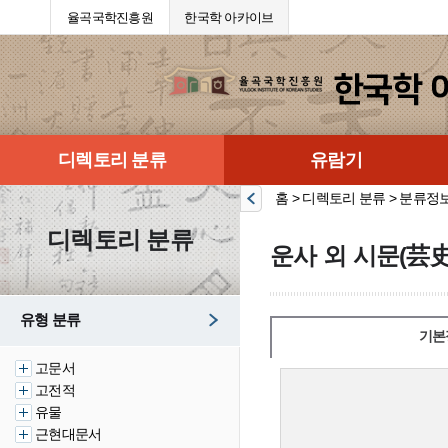
율곡국학진흥원
한국학 아카이브
디렉토리 분류
유람기
홈 > 디렉토리 분류 > 분류정
디렉토리 분류
운사 외 시문(芸史
유형 분류
기본
고문서
고전적
유물
근현대문서