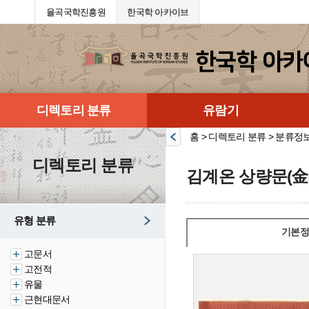
율곡국학진흥원
한국학 아카이브
디렉토리 분류
유람기
홈 > 디렉토리 분류 > 분류정
디렉토리 분류
김계온 상량문(金
유형 분류
기본정
고문서
고전적
유물
근현대문서