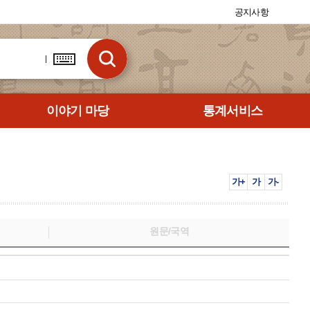
공지사항
이야기 마당
통계서비스
가+
가
가-
원문/국역