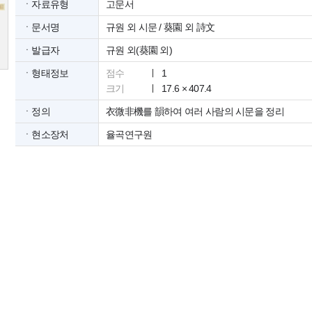
ㆍ자료유형
고문서
ㆍ문서명
규원 외 시문 / 葵園 외 詩文
ㆍ발급자
규원 외(葵園 외)
ㆍ형태정보
점수
1
크기
17.6 × 407.4
ㆍ정의
衣微非機를 韻하여 여러 사람의 시문을 정리
ㆍ현소장처
율곡연구원