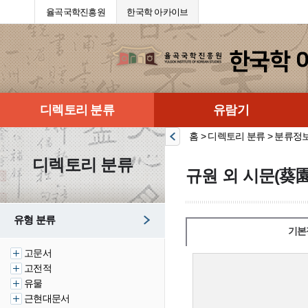
율곡국학진흥원
한국학 아카이브
디렉토리 분류
유람기
홈 > 디렉토리 분류 > 분류정
디렉토리 분류
규원 외 시문(葵園
유형 분류
기본
고문서
고전적
유물
근현대문서