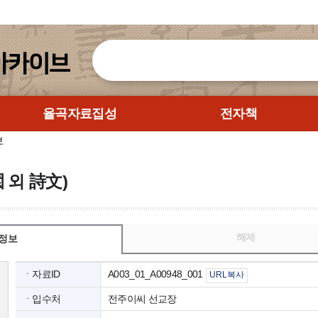
율곡자료집성
전자책
보
 외 詩文)
해제
정보
ㆍ자료ID
A003_01_A00948_001
URL복사
ㆍ입수처
전주이씨 선교장