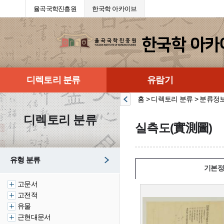
율곡국학진흥원
한국학 아카이브
디렉토리 분류
유람기
홈 > 디렉토리 분류 > 분류정
디렉토리 분류
실측도(實測圖)
유형 분류
기본정
고문서
고전적
유물
근현대문서