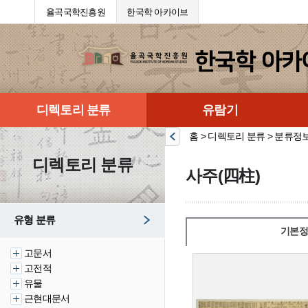
율곡국학진흥원
한국학 아카이브
디렉토리 분류
유람기
홈 > 디렉토리 분류 > 분류정
디렉토리 분류
사주(四柱)
유형 분류
기본정
고문서
고전적
유물
근현대문서