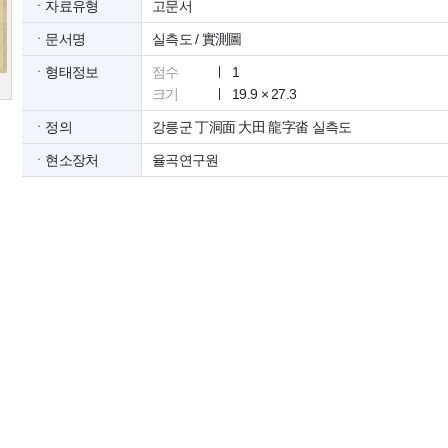
ㆍ자료유형
고문서
ㆍ문서명
실측도 / 實測圖
ㆍ형태정보
점수
1
크기
19.9 × 27.3
ㆍ정의
강릉군 丁洞面 大田 龍字畓 실측도
ㆍ현소장처
율곡연구원