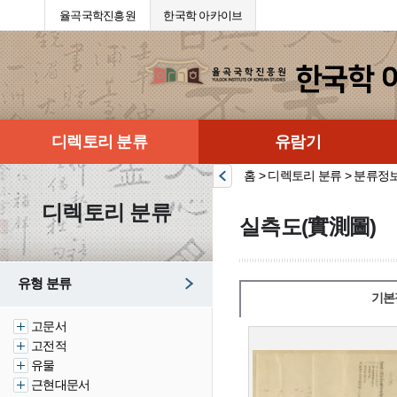
율곡국학진흥원
한국학 아카이브
디렉토리 분류
유람기
홈 > 디렉토리 분류 > 분류정
디렉토리 분류
실측도(實測圖)
유형 분류
기본
고문서
고전적
유물
근현대문서