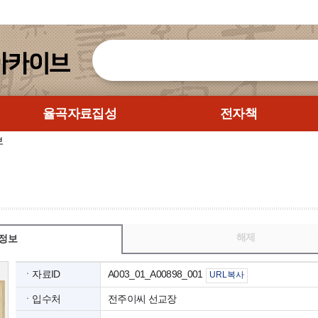
율곡자료집성
전자책
보
해제
정보
ㆍ자료ID
A003_01_A00898_001
URL복사
ㆍ입수처
전주이씨 선교장