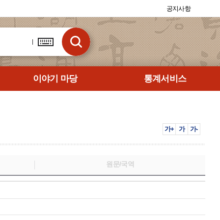
공지사항
이야기 마당
통계서비스
가+
가
가-
원문/국역