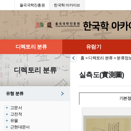
율곡국학진흥원
한국학 아카이브
디렉토리 분류
유람기
홈 > 디렉토리 분류 > 분류정
디렉토리 분류
실측도(實測圖)
유형 분류
기본정
고문서
고전적
유물
근현대문서