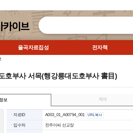
율곡자료집성
전자책
보
대도호부사 서목(행강릉대도호부사 書目)
해제
정보
ㆍ자료ID
A003_01_A00794_001
URL복사
ㆍ입수처
전주이씨 선교장