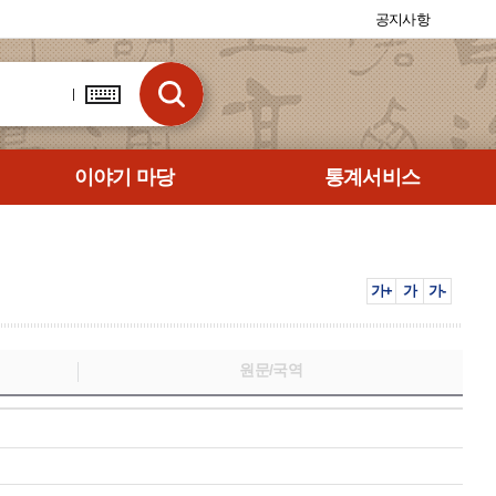
공지사항
이야기 마당
통계서비스
가+
가
가-
원문/국역