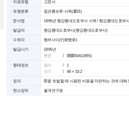
ㆍ자료유형
고문서
ㆍ유형분류
첩관통보류-서목(書目)
ㆍ문서명
1895년 행강릉대도호부사 서목 / 행강릉대도호부
ㆍ발급자
행강릉대도호부사(행강릉대도호부사)
ㆍ수취자
행부사이(行府使李)
ㆍ발급시기
1895년
본문
開國504(1895)
ㆍ형태정보
점수
1
크기
48 × 33.2
ㆍ정의
匪徒 토벌할 때 사용한 비용을 마련하는 것에 대해
ㆍ현소장처
율곡연구원