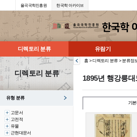
율곡국학진흥원
한국학 아카이브
디렉토리 분류
유람기
홈 > 디렉토리 분류 > 분류정
디렉토리 분류
1895년 행강릉
유형 분류
기본
고문서
고전적
유물
근현대문서