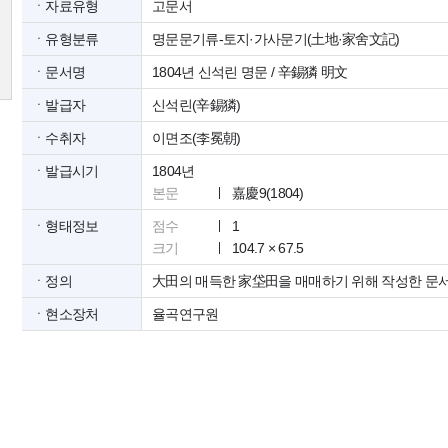
ㆍ자료유형
고문서
ㆍ유형분류
명문문기류-토지·가사문기(土地·家舍文記)
ㆍ문서명
1804년 신석린 명문 / 辛錫獜 明文
ㆍ발급자
신석린(辛錫獜)
ㆍ수취자
이면조(李冕朝)
ㆍ발급시기
1804년
본문
嘉慶9(1804)
ㆍ형태정보
점수
1
크기
104.7 × 67.5
ㆍ정의
大田의 매득한 家垈田을 매매하기 위해 작성한 문
ㆍ현소장처
율곡연구원