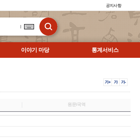
공지사항
이야기 마당
통계서비스
가+
가
가-
원문/국역