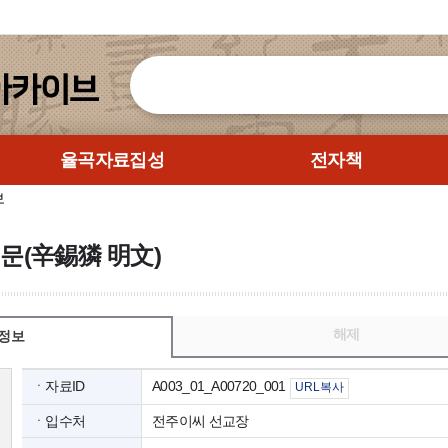
율곡자료집성
전자책
보
명문(辛錫獜 明文)
해제
정보
ㆍ자료ID
A003_01_A00720_001
URL복사
ㆍ입수처
전주이씨 선교장