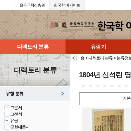
율곡국학진흥원
한국학 아카이브
디렉토리 분류
유람기
홈 > 디렉토리 분류 > 분류정
디렉토리 분류
1804년 신석린 
유형 분류
기본
고문서
고전적
유물
근현대문서