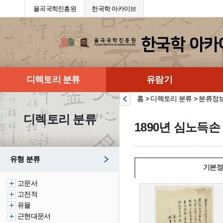
율곡국학진흥원
한국학 아카이브
디렉토리 분류
유람기
홈 > 디렉토리 분류 > 분류정
디렉토리 분류
1890년 심노득손
유형 분류
기본정
고문서
고전적
유물
근현대문서