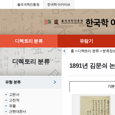
율곡국학진흥원
한국학 아카이브
디렉토리 분류
유람기
홈 > 디렉토리 분류 > 분류정
디렉토리 분류
1891년 김문쇠 
유형 분류
기본
고문서
고전적
유물
근현대문서