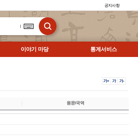
공지사항
이야기 마당
통계서비스
가+
가
가-
원문/국역