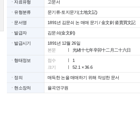
ㆍ자료유형
고문서
ㆍ유형분류
문기류-토지문기(土地文記)
ㆍ문서명
1891년 김문쇠 논 매매 문기 / 金文釗 畓賣買文記
ㆍ발급자
김문쇠(金文釗)
ㆍ발급시기
1891년 12월 26일
본문
光緖十七年辛卯十二月二十六日
ㆍ형태정보
점수
1
크기
52.1 × 36.6
ㆍ정의
매득한 논을 매매하기 위해 작성한 문서
ㆍ현소장처
율곡연구원