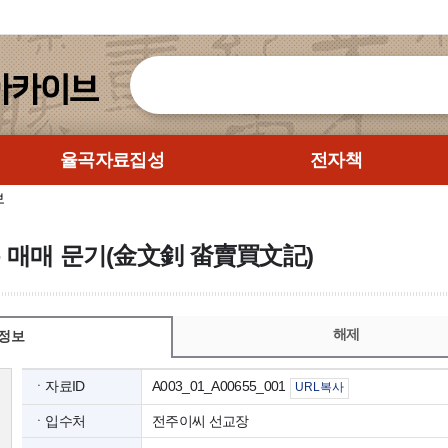
율곡자료집성
전자책
보
논 매매 문기(金文釗 畓賣買文記)
해제
정보
ㆍ자료ID
A003_01_A00655_001
URL복사
ㆍ입수처
전주이씨 선교장