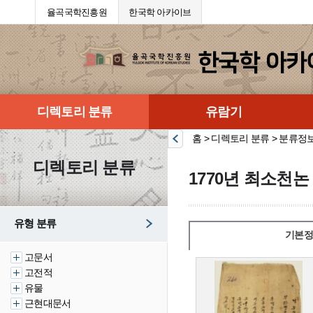
율곡국학진흥원
한국학 아카이브
디렉토리 분류
유람기
홈 > 디렉토리 분류 > 분류정
디렉토리 분류
1770년 최소천
유형 분류
기본정
고문서
고전적
유물
근현대문서