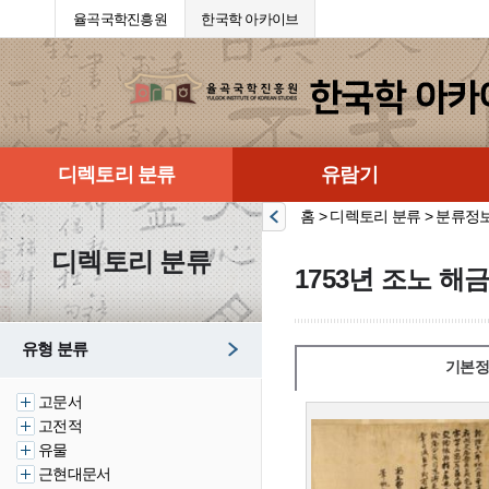
율곡국학진흥원
한국학 아카이브
디렉토리 분류
유람기
홈 > 디렉토리 분류 > 분류정
디렉토리 분류
1753년 조노 해
유형 분류
기본정
고문서
고전적
유물
근현대문서