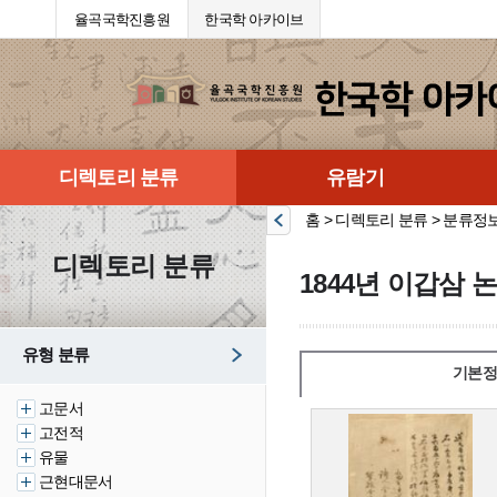
율곡국학진흥원
한국학 아카이브
디렉토리 분류
유람기
홈 > 디렉토리 분류 > 분류정
디렉토리 분류
1844년 이갑삼 
유형 분류
기본정
고문서
고전적
유물
근현대문서