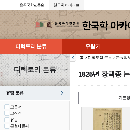
율곡국학진흥원
한국학 아카이브
디렉토리 분류
유람기
홈 > 디렉토리 분류 > 분류정
디렉토리 분류
1825년 장택종 
유형 분류
기본정
고문서
고전적
유물
근현대문서