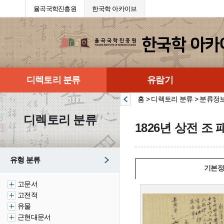
율곡국학진흥원
한국학 아카이브
디렉토리 분류
유람기
홈 > 디렉토리 분류 > 분류정
디렉토리 분류
1826년 상전 조 
유형 분류
기본정
고문서
고전적
유물
근현대문서